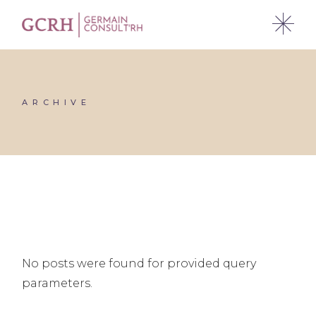
Skip
to
the
content
ARCHIVE
No posts were found for provided query
parameters.